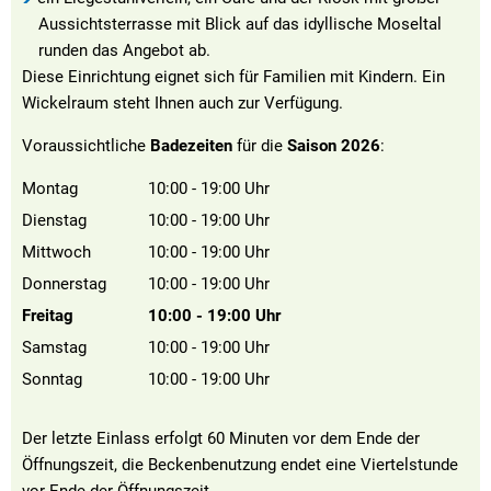
Aussichtsterrasse mit Blick auf das idyllische Moseltal
runden das Angebot ab.
Diese Einrichtung eignet sich für Familien mit Kindern. Ein
Wickelraum steht Ihnen auch zur Verfügung.
Voraussichtliche
Badezeiten
für die
Saison 2026
:
Montag
10:00
-
19:00
Uhr
Von 10:00 bis 19:00 Uhr
Dienstag
10:00
-
19:00
Uhr
Von 10:00 bis 19:00 Uhr
Mittwoch
10:00
-
19:00
Uhr
Von 10:00 bis 19:00 Uhr
Donnerstag
10:00
-
19:00
Uhr
Von 10:00 bis 19:00 Uhr
Freitag
10:00
-
19:00
Uhr
Von 10:00 bis 19:00 Uhr
Samstag
10:00
-
19:00
Uhr
Von 10:00 bis 19:00 Uhr
Sonntag
10:00
-
19:00
Uhr
Von 10:00 bis 19:00 Uhr
Der letzte Einlass erfolgt 60 Minuten vor dem Ende der
Öffnungszeit, die Beckenbenutzung endet eine Viertelstunde