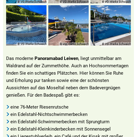
© VG-Werke Schweich
© VG-Werke Schweich
© VG-Werke Schweich
© VG-Werke Schweich
© VG-Werke Schweich
© VG-Werke Schweich
Das moderne
Panoramabad Leiwen
, liegt unmittelbar am
Waldrand auf der Zummethöhe. Auch an Hochsommertagen
finden Sie ein schattiges Plätzchen. Hier können Sie Ruhe
und Erholung pur tanken sowie eine der schönsten
Aussichten auf das Moseltal neben dem Badevergnügen
genießen. Für den Badespaß gibt es:
eine 76-Meter Riesenrutsche
ein Edelstahl-Nichtschwimmerbecken
ein Edelstahl-Schwimmerbecken mit Sprungturm
ein Edelstahl-Kleinkinderbecken mit Sonnensegel
ein Liegestuhlverleih, ein Café und der Kiosk mit großer