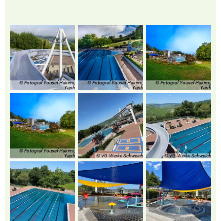
© Fotograf Yousef Hakimi,
© Fotograf Yousef Hakimi,
© Fotograf Yousef Hakimi,
Yaph
Yaph
Yaph
© Fotograf Yousef Hakimi,
Yaph
© VG-Werke Schweich
© VG-Werke Schweich