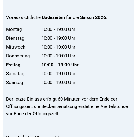
Voraussichtliche
Badezeiten
für die
Saison 2026
:
Montag
10:00
-
19:00
Uhr
Von 10:00 bis 19:00 Uhr
Dienstag
10:00
-
19:00
Uhr
Von 10:00 bis 19:00 Uhr
Mittwoch
10:00
-
19:00
Uhr
Von 10:00 bis 19:00 Uhr
Donnerstag
10:00
-
19:00
Uhr
Von 10:00 bis 19:00 Uhr
Freitag
10:00
-
19:00
Uhr
Von 10:00 bis 19:00 Uhr
Samstag
10:00
-
19:00
Uhr
Von 10:00 bis 19:00 Uhr
Sonntag
10:00
-
19:00
Uhr
Von 10:00 bis 19:00 Uhr
Der letzte Einlass erfolgt 60 Minuten vor dem Ende der
Öffnungszeit, die Beckenbenutzung endet eine Viertelstunde
vor Ende der Öffnungszeit.