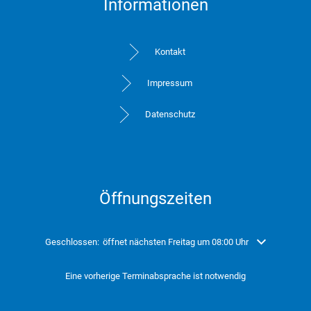
Informationen
Kontakt
Impressum
Datenschutz
Öffnungszeiten
Klicken, um weitere Öffnungs- oder Schließzeiten auszublenden
Geschlossen:
öffnet nächsten Freitag um 08:00 Uhr
Eine vorherige Terminabsprache ist notwendig