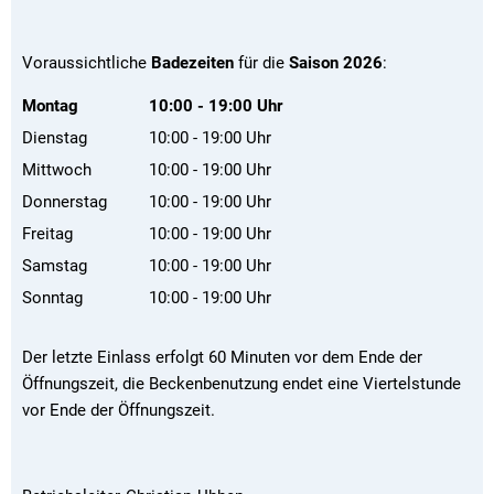
Voraussichtliche
Badezeiten
für die
Saison 2026
:
Montag
10:00
-
19:00
Uhr
Von 10:00 bis 19:00 Uhr
Dienstag
10:00
-
19:00
Uhr
Von 10:00 bis 19:00 Uhr
Mittwoch
10:00
-
19:00
Uhr
Von 10:00 bis 19:00 Uhr
Donnerstag
10:00
-
19:00
Uhr
Von 10:00 bis 19:00 Uhr
Freitag
10:00
-
19:00
Uhr
Von 10:00 bis 19:00 Uhr
Samstag
10:00
-
19:00
Uhr
Von 10:00 bis 19:00 Uhr
Sonntag
10:00
-
19:00
Uhr
Von 10:00 bis 19:00 Uhr
Der letzte Einlass erfolgt 60 Minuten vor dem Ende der
Öffnungszeit, die Beckenbenutzung endet eine Viertelstunde
vor Ende der Öffnungszeit.