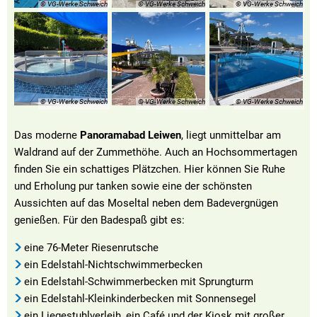
© VG-Werke Schweich
© VG-Werke Schweich
© VG-Werke Schweich
© VG-Werke Schweich
© VG-Werke Schweich
© VG-Werke Schweich
Das moderne
Panoramabad Leiwen
, liegt unmittelbar am
Waldrand auf der Zummethöhe. Auch an Hochsommertagen
finden Sie ein schattiges Plätzchen. Hier können Sie Ruhe
und Erholung pur tanken sowie eine der schönsten
Aussichten auf das Moseltal neben dem Badevergnügen
genießen. Für den Badespaß gibt es:
eine 76-Meter Riesenrutsche
ein Edelstahl-Nichtschwimmerbecken
ein Edelstahl-Schwimmerbecken mit Sprungturm
ein Edelstahl-Kleinkinderbecken mit Sonnensegel
ein Liegestuhlverleih, ein Café und der Kiosk mit großer