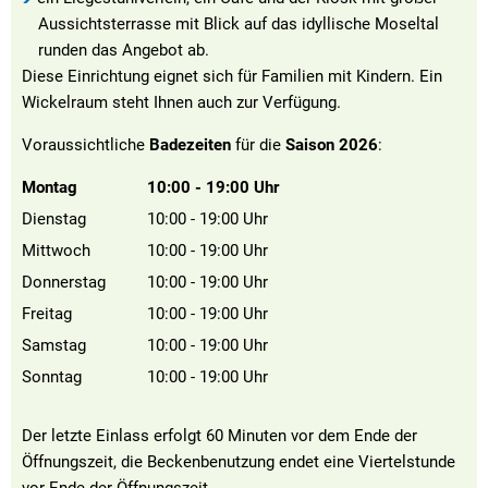
Aussichtsterrasse mit Blick auf das idyllische Moseltal
runden das Angebot ab.
Diese Einrichtung eignet sich für Familien mit Kindern. Ein
Wickelraum steht Ihnen auch zur Verfügung.
Voraussichtliche
Badezeiten
für die
Saison 2026
:
Montag
10:00
-
19:00
Uhr
Von 10:00 bis 19:00 Uhr
Dienstag
10:00
-
19:00
Uhr
Von 10:00 bis 19:00 Uhr
Mittwoch
10:00
-
19:00
Uhr
Von 10:00 bis 19:00 Uhr
Donnerstag
10:00
-
19:00
Uhr
Von 10:00 bis 19:00 Uhr
Freitag
10:00
-
19:00
Uhr
Von 10:00 bis 19:00 Uhr
Samstag
10:00
-
19:00
Uhr
Von 10:00 bis 19:00 Uhr
Sonntag
10:00
-
19:00
Uhr
Von 10:00 bis 19:00 Uhr
Der letzte Einlass erfolgt 60 Minuten vor dem Ende der
Öffnungszeit, die Beckenbenutzung endet eine Viertelstunde