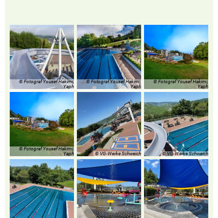
© Fotograf Yousef Hakimi,
© Fotograf Yousef Hakimi,
© Fotograf Yousef Hakimi,
Yaph
Yaph
Yaph
© Fotograf Yousef Hakimi,
Yaph
© VG-Werke Schweich
© VG-Werke Schweich