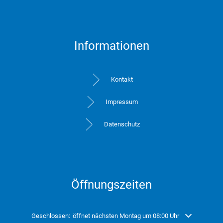
Informationen
Kontakt
Impressum
Datenschutz
Öffnungszeiten
Klicken, um weitere Öffnungs- oder Schließzeiten auszublenden
Geschlossen:
öffnet nächsten Montag um 08:00 Uhr