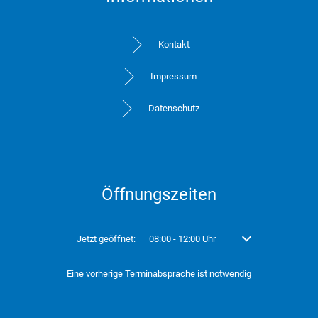
Kontakt
Impressum
Datenschutz
Öffnungszeiten
Klicken, um weitere Öffnungs- oder Schließzeiten auszublend
Jetzt geöffnet:
08:00
-
12:00
Uhr
Von 08:00 bis 12:00 
Eine vorherige Terminabsprache ist notwendig