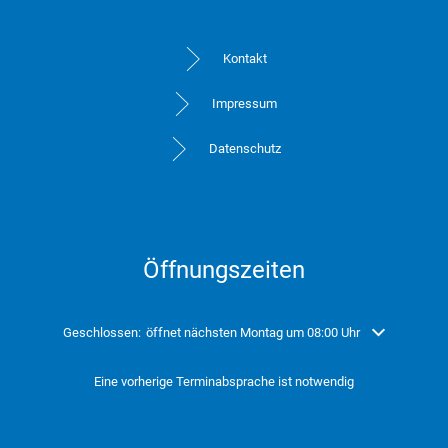
Kontakt
Impressum
Datenschutz
Öffnungszeiten
Klicken, um weitere Öffnungs- oder Schließzeiten auszublenden
Geschlossen:
öffnet nächsten Montag um 08:00 Uhr
Eine vorherige Terminabsprache ist notwendig