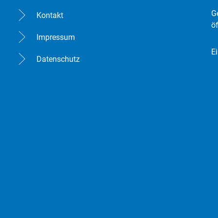
K
G
Kontakt
ö
Impressum
E
Datenschutz