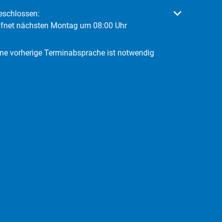
licken, um weitere Öffnungs- oder Schließzeiten auszublenden
eschlossen:
ffnet nächsten Montag um 08:00 Uhr
ine vorherige Terminabsprache ist notwendig