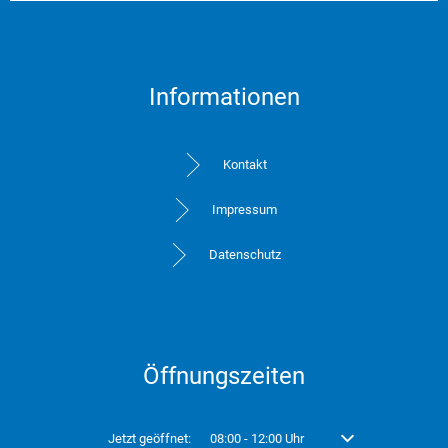
Informationen
Kontakt
Impressum
Datenschutz
Öffnungszeiten
Klicken, um weitere Öffnungs- oder Schließzeiten auszublend
Jetzt geöffnet:
08:00
-
12:00
Uhr
Von 08:00 bis 12:00 