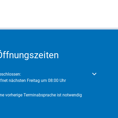
Öffnungszeiten
licken, um weitere Öffnungs- oder Schließzeiten auszublenden
eschlossen:
ffnet nächsten Freitag um 08:00 Uhr
ine vorherige Terminabsprache ist notwendig