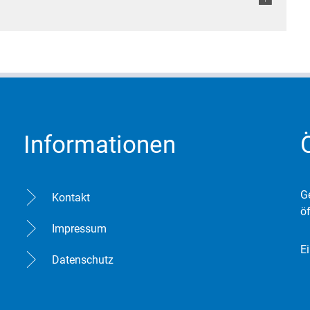
Informationen
K
G
Kontakt
ö
Impressum
E
Datenschutz