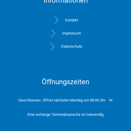
Informationen
Kontakt
Impressum
Datenschutz
Öffnungszeiten
Klicken, um weitere Öffnungs- oder Schließzeiten auszublenden
Geschlossen:
öffnet nächsten Montag um 08:00 Uhr
Eine vorherige Terminabsprache ist notwendig