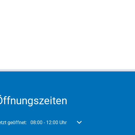
Öffnungszeiten
licken, um weitere Öffnungs- oder Schließzeiten auszublenden
tzt geöffnet:
08:00
-
12:00
Uhr
Von 08:00 bis 12:00 Uhr