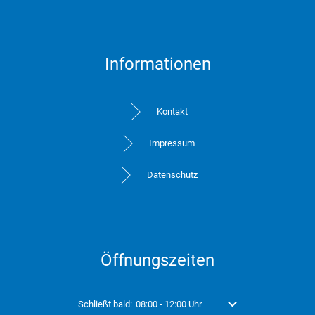
Informationen
Kontakt
Impressum
Datenschutz
Öffnungszeiten
Klicken, um weitere Öffnungs- oder Schließzeiten auszubl
Schließt bald:
08:00
-
12:00
Uhr
Von 08:00 bis 12:00 Uhr