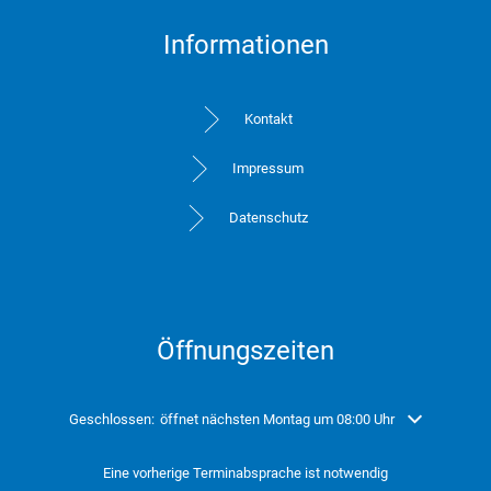
Informationen
Kontakt
Impressum
Datenschutz
Öffnungszeiten
Klicken, um weitere Öffnungs- oder Schließzeiten auszublenden
Geschlossen:
öffnet nächsten Montag um 08:00 Uhr
Eine vorherige Terminabsprache ist notwendig