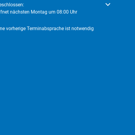
licken, um weitere Öffnungs- oder Schließzeiten auszublenden
eschlossen:
ffnet nächsten Montag um 08:00 Uhr
ine vorherige Terminabsprache ist notwendig