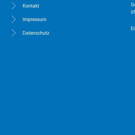
K
G
Kontakt
ö
Impressum
E
Datenschutz