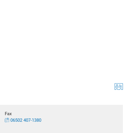
Fax
06502 407-1380